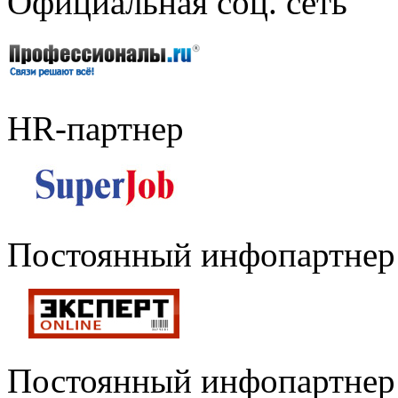
Официальная соц. сеть
HR-партнер
Постоянный инфопартнер
Постоянный инфопартнер