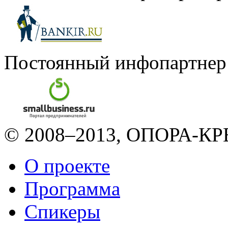
Постоянный инфопартнер
© 2008–2013, ОПОРА-КРЕ
О проекте
Программа
Спикеры