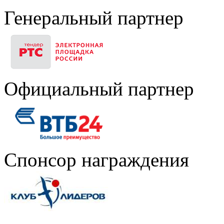
Генеральный партнер
Официальный партнер
Спонсор награждения