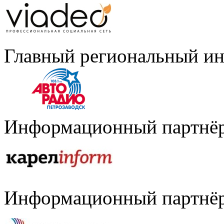
Главный региональный и
Информационный партнё
Информационный партнё