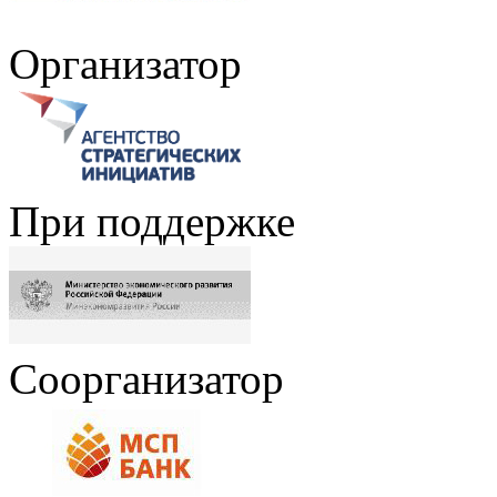
Организатор
При поддержке
Соорганизатор