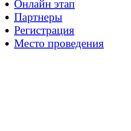
Онлайн этап
Партнеры
Регистрация
Место проведения