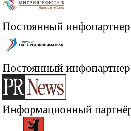
Постоянный инфопартнер
Постоянный инфопартнер
Информационный партнё