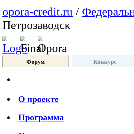
opora-credit.ru
/
Федеральн
Петрозаводск
Форум
Конкурс
О проекте
Программа