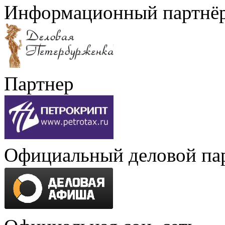
Информационный партнё
Партнер
Официальный деловой па