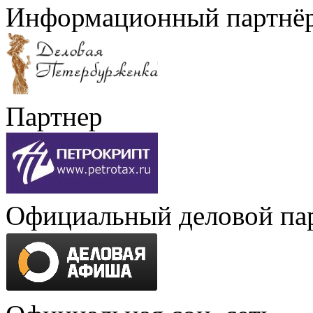
Информационный партнё
Партнер
Официальный деловой па