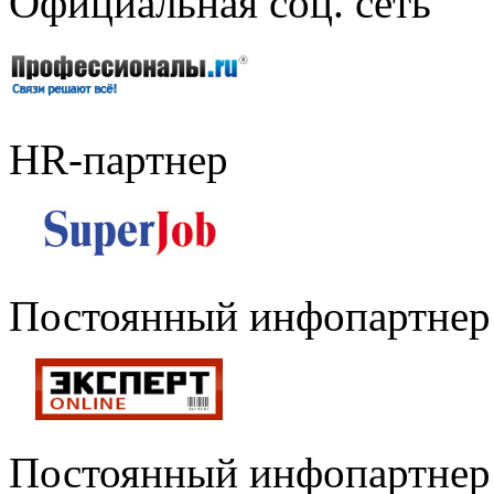
Официальная соц. сеть
HR-партнер
Постоянный инфопартнер
Постоянный инфопартнер