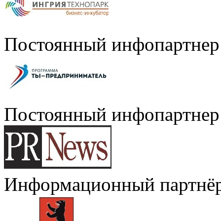
Постоянный инфопартнер
Постоянный инфопартнер
Информационный партнё