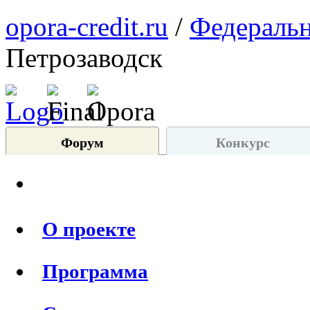
opora-credit.ru
/
Федеральн
Петрозаводск
Форум
Конкурс
О проекте
Программа