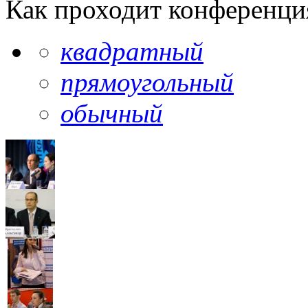
Как проходит конференци
квадратный
прямоугольный
обычный