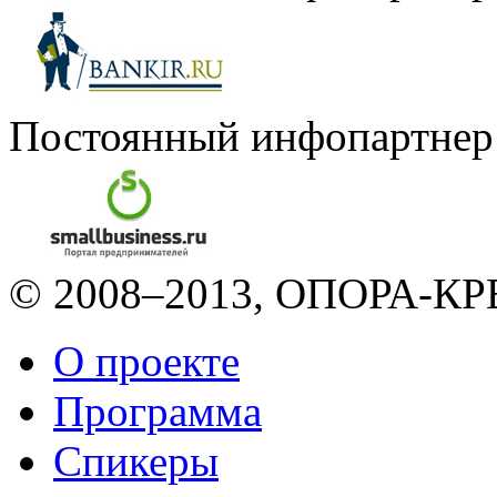
Постоянный инфопартнер
© 2008–2013, ОПОРА-КРЕ
О проекте
Программа
Спикеры