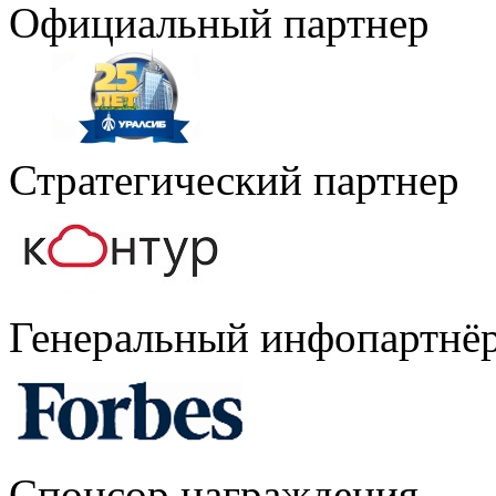
Официальный партнер
Стратегический партнер
Генеральный инфопартнё
Спонсор награждения