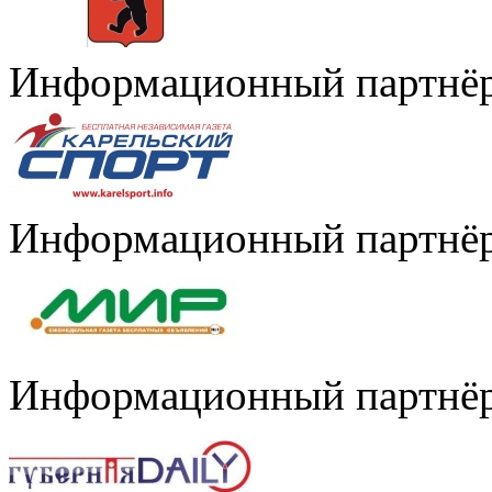
Информационный партнё
Информационный партнё
Информационный партнё