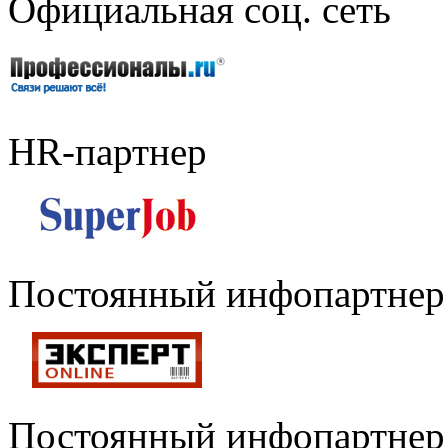
Официальная соц. сеть
HR-партнер
Постоянный инфопартнер
Постоянный инфопартнер