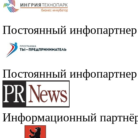
Постоянный инфопартнер
Постоянный инфопартнер
Информационный партнё