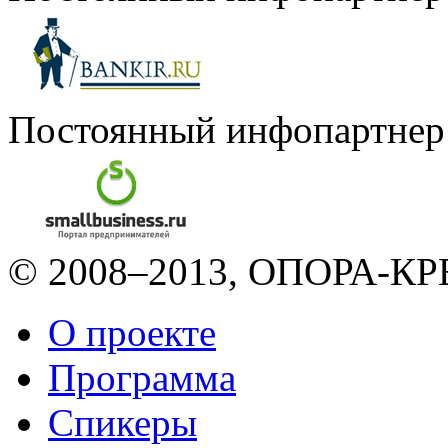
Постоянный инфопартнер
© 2008–2013, ОПОРА-КРЕ
О проекте
Программа
Спикеры