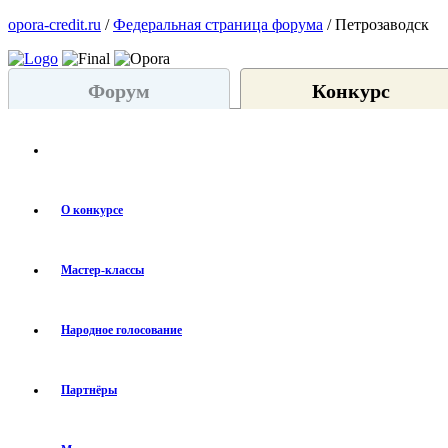
opora-credit.ru
/
Федеральная страница форума
/ Петрозаводск
Форум
Конкурс
О конкурсе
Мастер-классы
Народное голосование
Партнёры