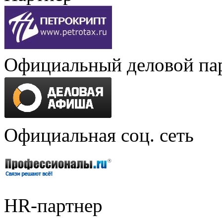
Официальный деловой па
Официальная соц. сеть
HR-партнер