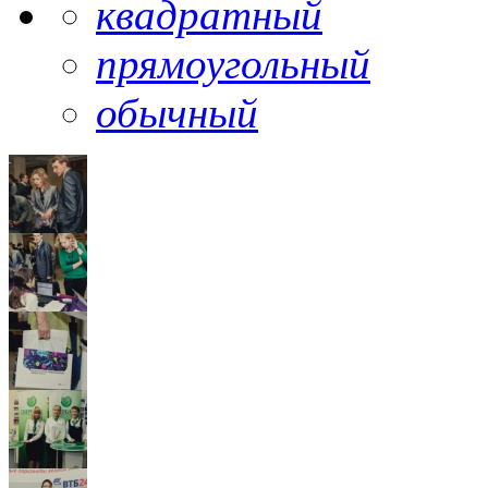
квадратный
прямоугольный
обычный