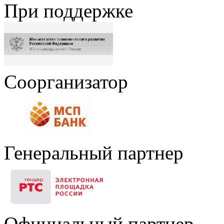
При поддержке
Соорганизатор
Генеральный партнер
Официальный партнер