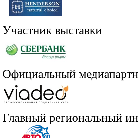
Участник выставки
Официальный медиапартн
Главный региональный и