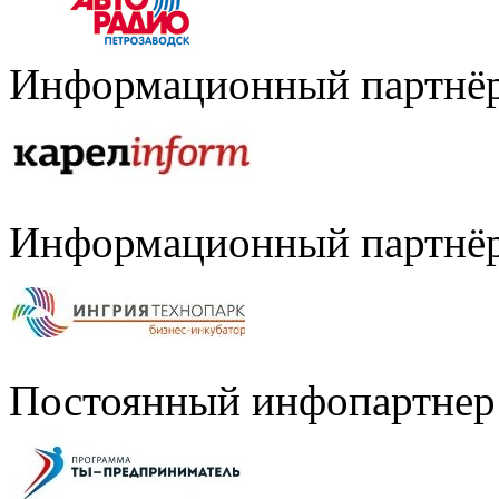
Информационный партнё
Информационный партнё
Постоянный инфопартнер