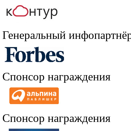
Генеральный инфопартнё
Спонсор награждения
Спонсор награждения