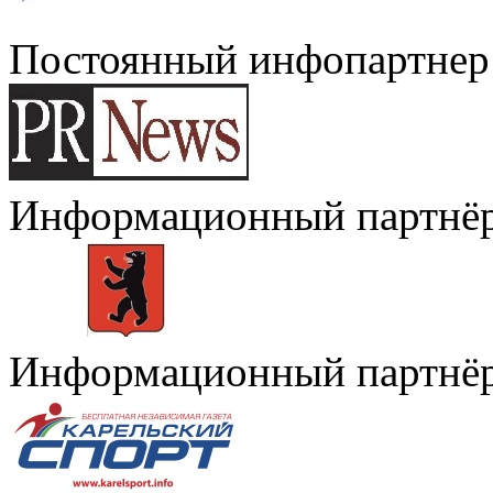
Постоянный инфопартнер
Информационный партнё
Информационный партнё