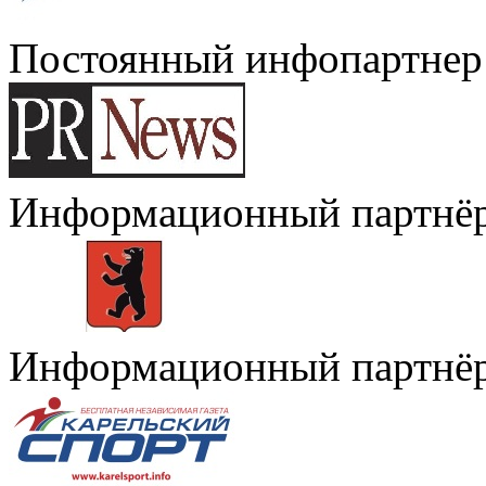
Постоянный инфопартнер
Информационный партнё
Информационный партнё