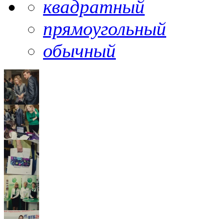
квадратный
прямоугольный
обычный