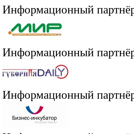
Информационный партнё
Информационный партнё
Информационный партнё