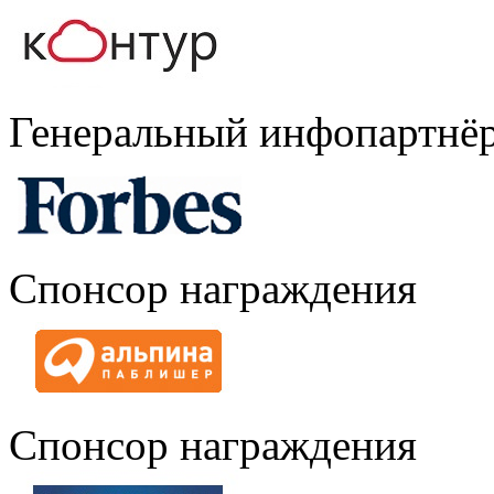
Генеральный инфопартнё
Спонсор награждения
Спонсор награждения