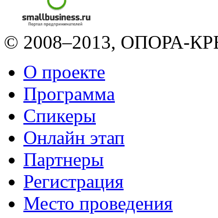
© 2008–2013, ОПОРА-КРЕ
О проекте
Программа
Спикеры
Онлайн этап
Партнеры
Регистрация
Место проведения