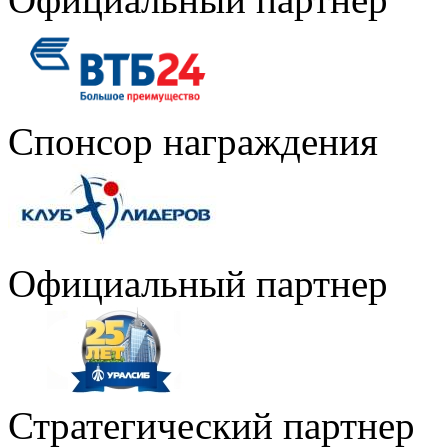
Спонсор награждения
Официальный партнер
Стратегический партнер