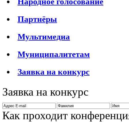
Народное голосование
Партнёры
Мультимедиа
Муниципалитетам
Заявка на конкурс
Заявка на конкурс
Как проходит конференци