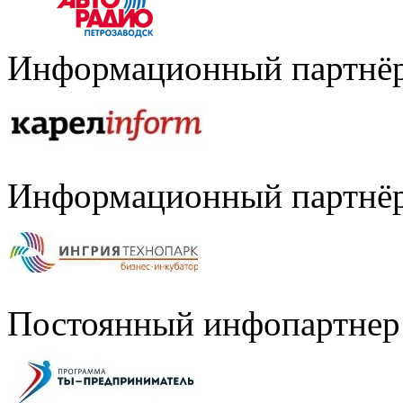
Информационный партнё
Информационный партнё
Постоянный инфопартнер