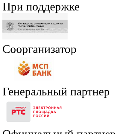
При поддержке
Соорганизатор
Генеральный партнер
Официальный партнер