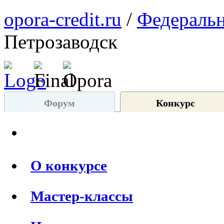
opora-credit.ru
/
Федеральн
Петрозаводск
Форум
Конкурс
О конкурсе
Мастер-классы