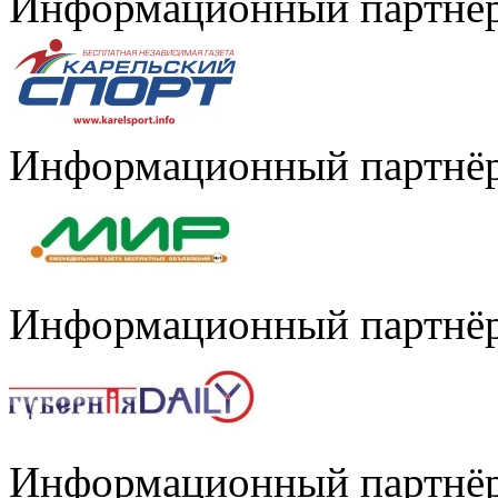
Информационный партнё
Информационный партнё
Информационный партнё
Информационный партнё