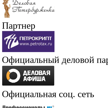
Партнер
Официальный деловой па
Официальная соц. сеть