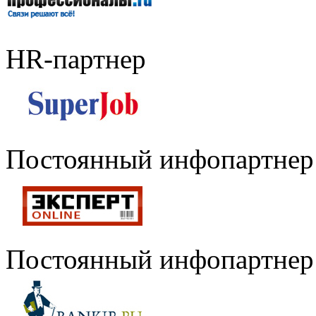
HR-партнер
Постоянный инфопартнер
Постоянный инфопартнер