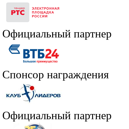
Официальный партнер
Спонсор награждения
Официальный партнер