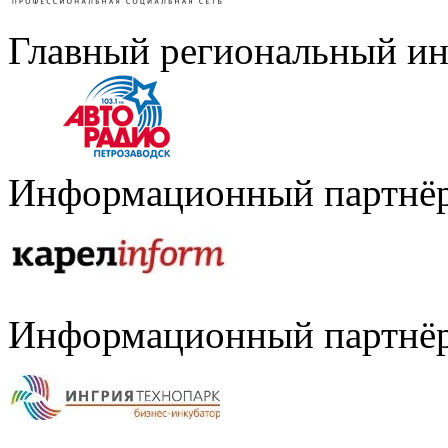
Главный региональный и
Информационный партнё
Информационный партнё