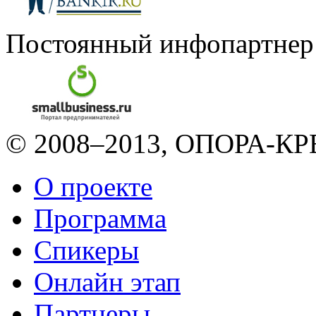
Постоянный инфопартнер
© 2008–2013, ОПОРА-КРЕ
О проекте
Программа
Спикеры
Онлайн этап
Партнеры