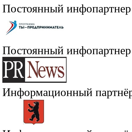
Постоянный инфопартнер
Постоянный инфопартнер
Информационный партнё