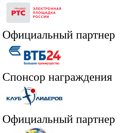
Официальный партнер
Спонсор награждения
Официальный партнер