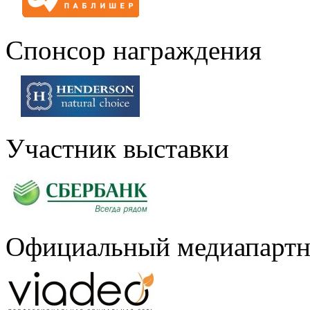
Спонсор награждения
Участник выставки
Официальный медиапартн