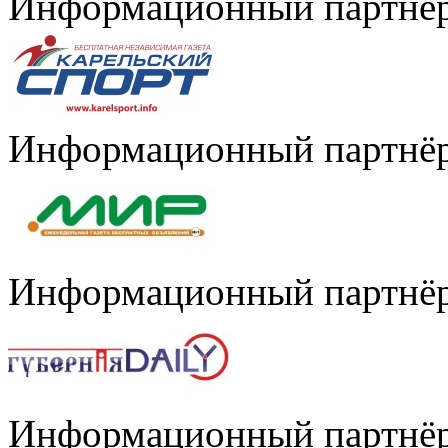
Информационный партнё
Информационный партнё
Информационный партнё
Информационный партнё