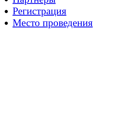
Регистрация
Место проведения