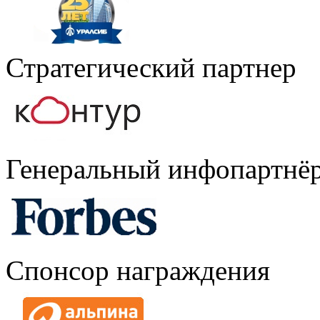
Стратегический партнер
Генеральный инфопартнё
Спонсор награждения