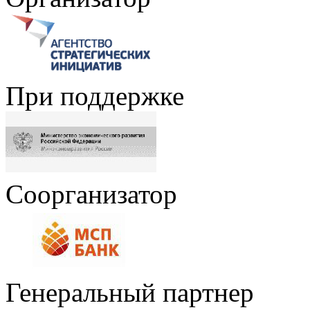
При поддержке
Соорганизатор
Генеральный партнер