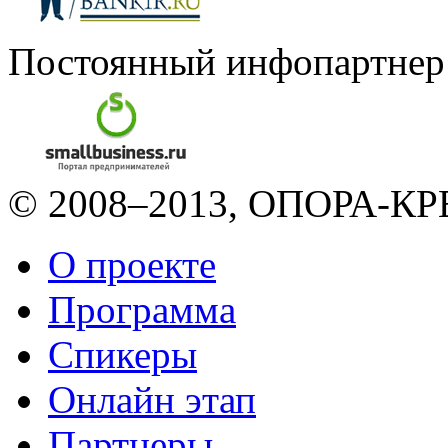
Постоянный инфопартнер
© 2008–2013, ОПОРА-КРЕ
О проекте
Программа
Спикеры
Онлайн этап
Партнеры