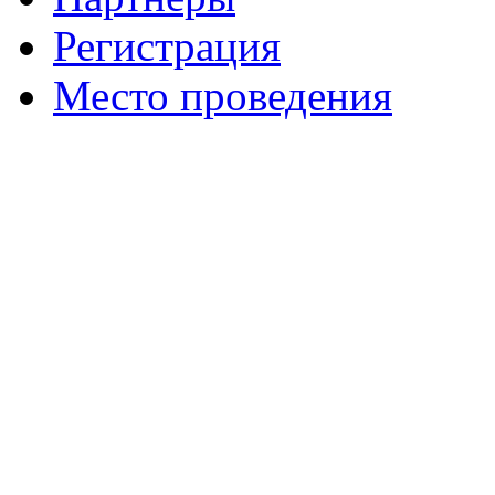
Регистрация
Место проведения