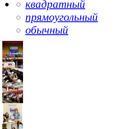
квадратный
прямоугольный
обычный