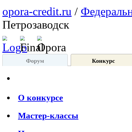
opora-credit.ru
/
Федеральн
Петрозаводск
Форум
Конкурс
О конкурсе
Мастер-классы