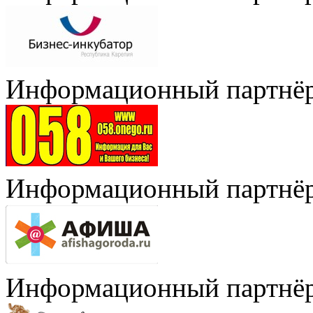
Информационный партнё
Информационный партнё
Информационный партнё