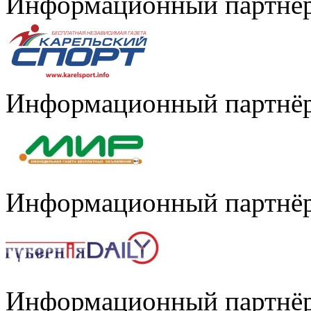
Информационный партнё
Информационный партнё
Информационный партнё
Информационный партнё