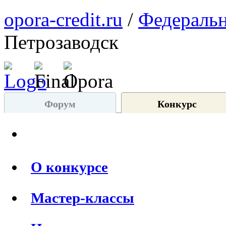
opora-credit.ru
/
Федеральн
Петрозаводск
Форум
Конкурс
О конкурсе
Мастер-классы