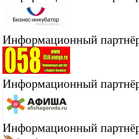
Информационный партнё
Информационный партнё
Информационный партнё