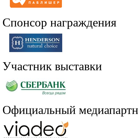
Спонсор награждения
Участник выставки
Официальный медиапартн