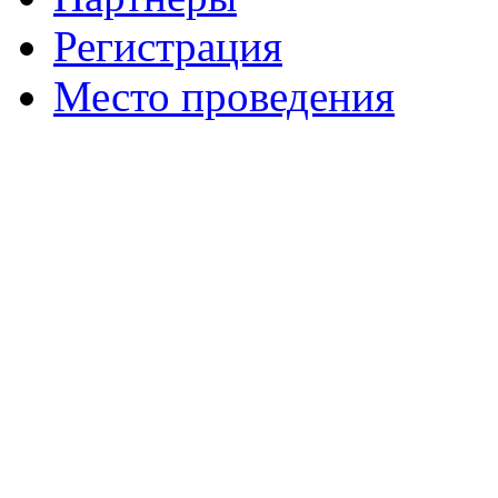
Регистрация
Место проведения