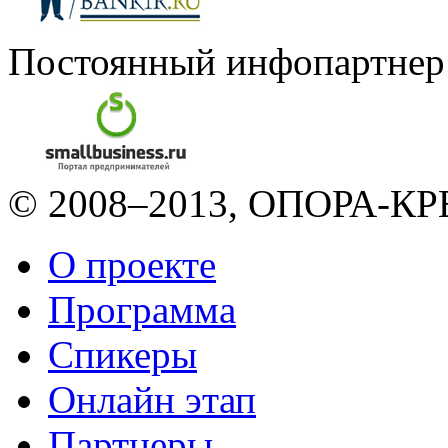
Постоянный инфопартнер
© 2008–2013, ОПОРА-КРЕ
О проекте
Программа
Спикеры
Онлайн этап
Партнеры