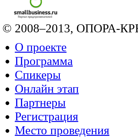
© 2008–2013, ОПОРА-КРЕ
О проекте
Программа
Спикеры
Онлайн этап
Партнеры
Регистрация
Место проведения