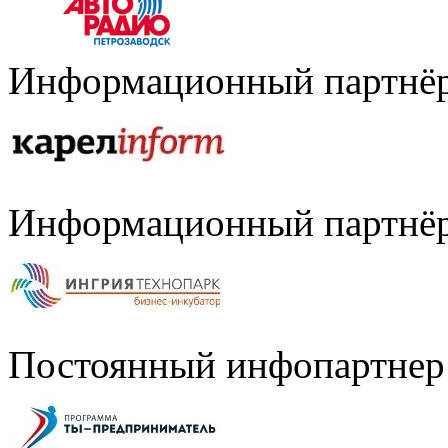
Информационный партнё
Информационный партнё
Постоянный инфопартнер