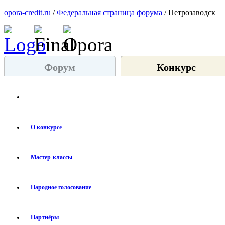
opora-credit.ru
/
Федеральная страница форума
/ Петрозаводск
Форум
Конкурс
О конкурсе
Мастер-классы
Народное голосование
Партнёры