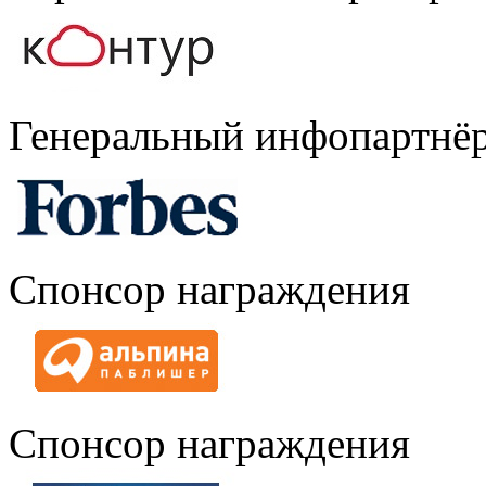
Генеральный инфопартнё
Спонсор награждения
Спонсор награждения