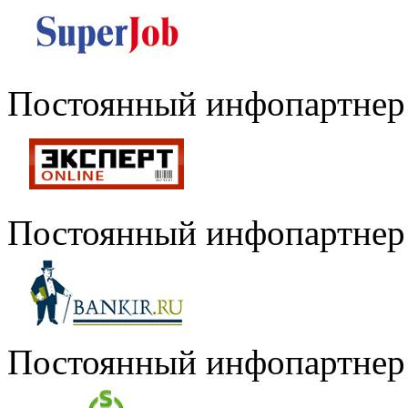
Постоянный инфопартнер
Постоянный инфопартнер
Постоянный инфопартнер