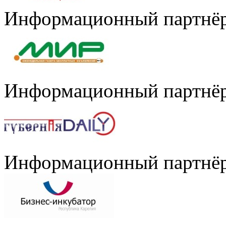
Информационный партнё
Информационный партнё
Информационный партнё