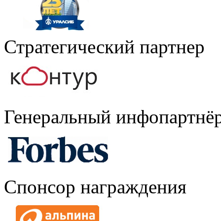
Стратегический партнер
Генеральный инфопартнё
Спонсор награждения