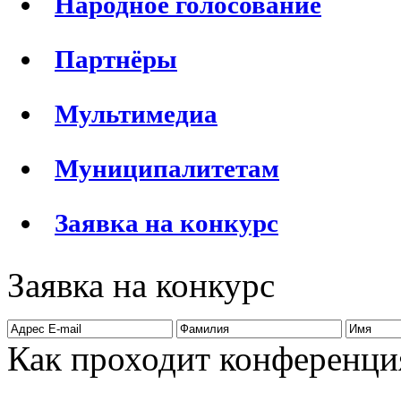
Народное голосование
Партнёры
Мультимедиа
Муниципалитетам
Заявка на конкурс
Заявка на конкурс
Как проходит конференци