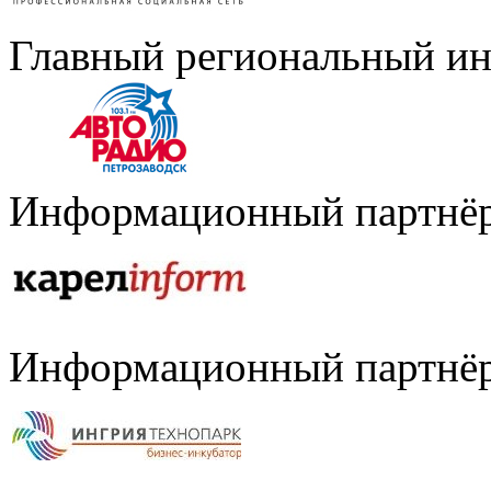
Главный региональный и
Информационный партнё
Информационный партнё