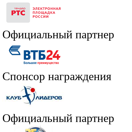
Официальный партнер
Спонсор награждения
Официальный партнер