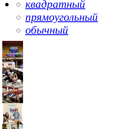
квадратный
прямоугольный
обычный