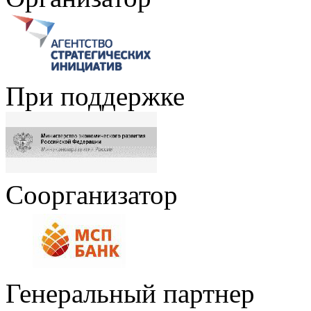
При поддержке
Соорганизатор
Генеральный партнер