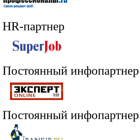
HR-партнер
Постоянный инфопартнер
Постоянный инфопартнер