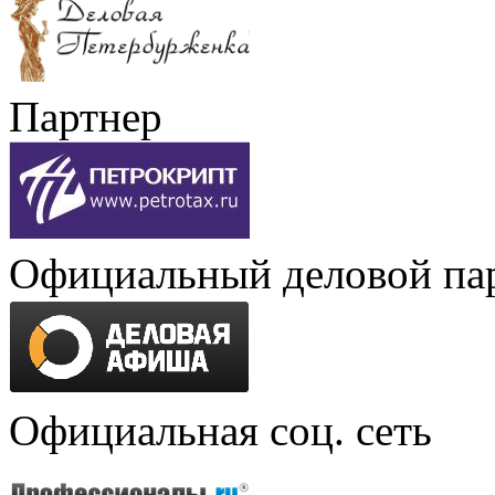
Партнер
Официальный деловой па
Официальная соц. сеть