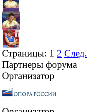
Страницы:
1
2
След.
Партнеры форума
Организатор
Организатор