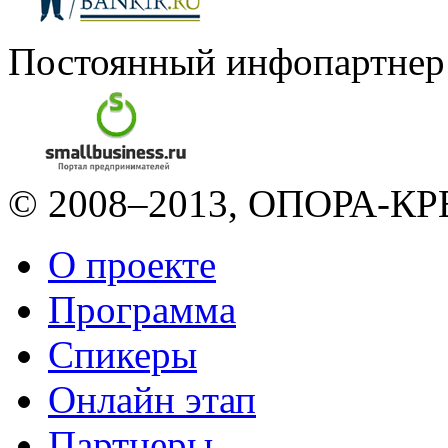
Постоянный инфопартнер
© 2008–2013, ОПОРА-КРЕ
О проекте
Программа
Спикеры
Онлайн этап
Партнеры