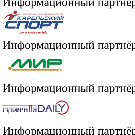
Информационный партнё
Информационный партнё
Информационный партнё
Информационный партнё