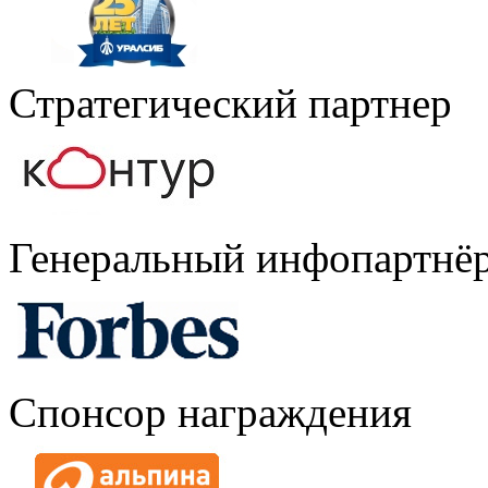
Стратегический партнер
Генеральный инфопартнё
Спонсор награждения