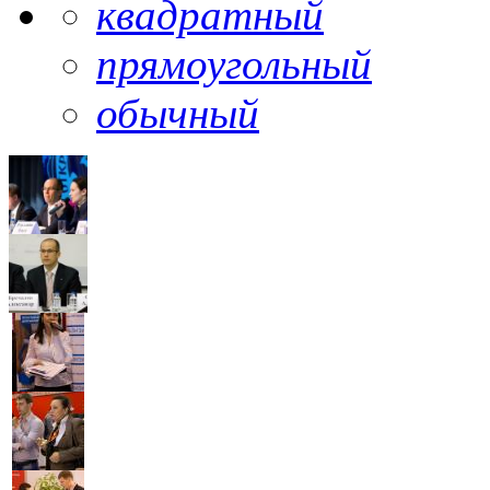
квадратный
прямоугольный
обычный