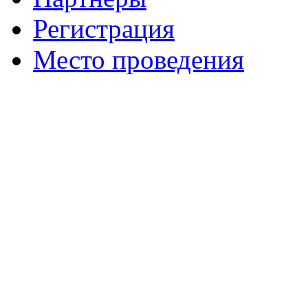
Регистрация
Место проведения