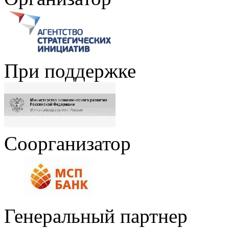
При поддержке
Соорганизатор
Генеральный партнер