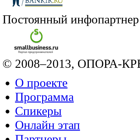
Постоянный инфопартнер
© 2008–2013, ОПОРА-КРЕ
О проекте
Программа
Спикеры
Онлайн этап
Партнеры