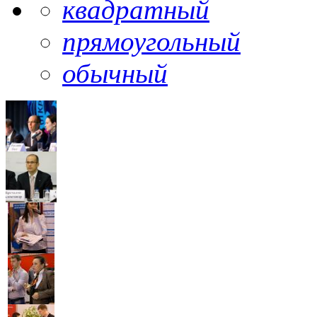
квадратный
прямоугольный
обычный