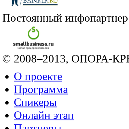
Постоянный инфопартнер
© 2008–2013, ОПОРА-КРЕ
О проекте
Программа
Спикеры
Онлайн этап
Партнеры