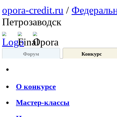
opora-credit.ru
/
Федеральн
Петрозаводск
Форум
Конкурс
О конкурсе
Мастер-классы