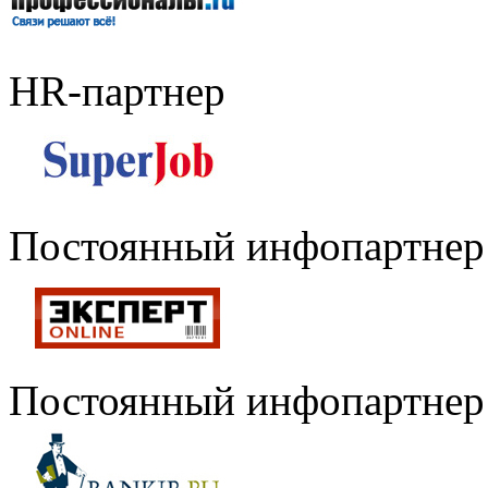
HR-партнер
Постоянный инфопартнер
Постоянный инфопартнер