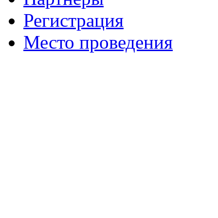
Регистрация
Место проведения