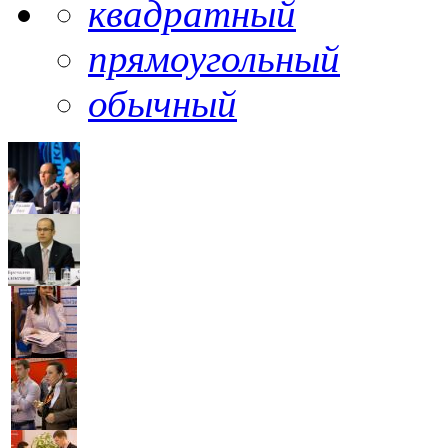
квадратный
прямоугольный
обычный