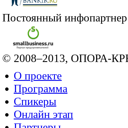
Постоянный инфопартнер
© 2008–2013, ОПОРА-КРЕ
О проекте
Программа
Спикеры
Онлайн этап
Партнеры