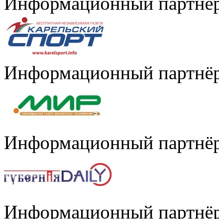
Информационный партнё
Информационный партнё
Информационный партнё
Информационный партнё