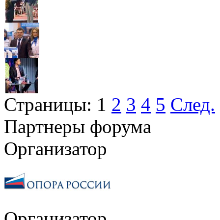
Страницы:
1
2
3
4
5
След.
Партнеры форума
Организатор
Организатор