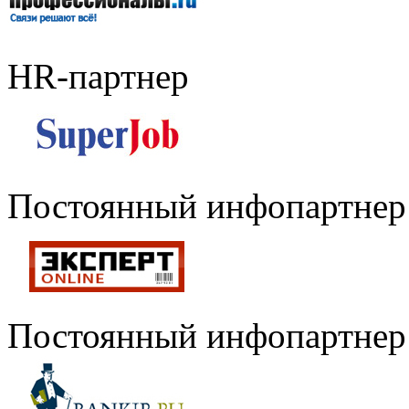
HR-партнер
Постоянный инфопартнер
Постоянный инфопартнер