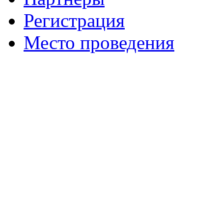
Регистрация
Место проведения