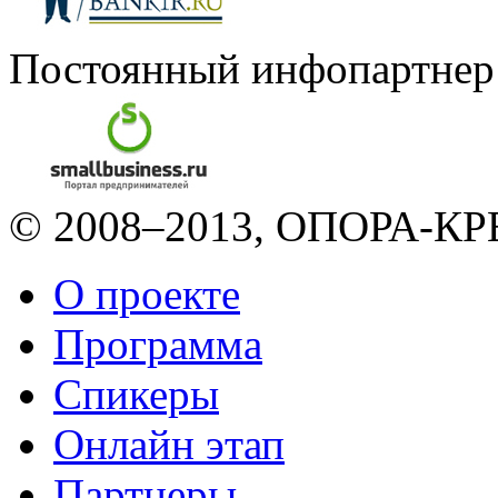
Постоянный инфопартнер
© 2008–2013, ОПОРА-КРЕ
О проекте
Программа
Спикеры
Онлайн этап
Партнеры