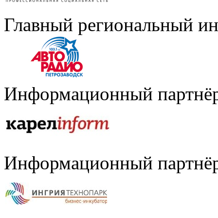
Главный региональный и
Информационный партнё
Информационный партнё