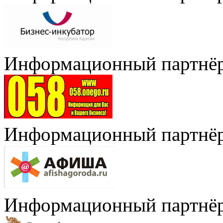
Информационный партнё
Информационный партнё
Информационный партнё