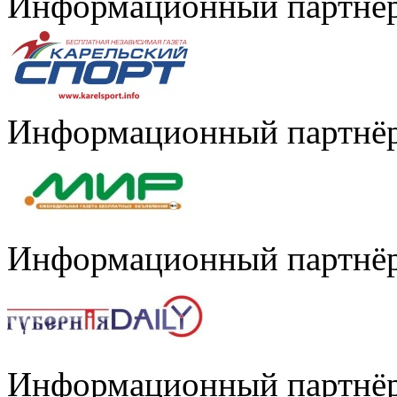
Информационный партнё
Информационный партнё
Информационный партнё
Информационный партнё