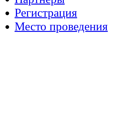
Регистрация
Место проведения