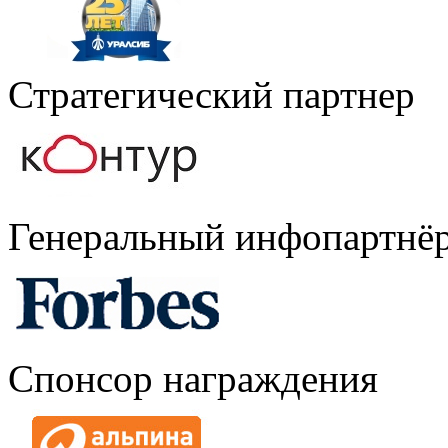
Стратегический партнер
Генеральный инфопартнё
Спонсор награждения