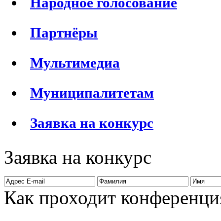
Народное голосование
Партнёры
Мультимедиа
Муниципалитетам
Заявка на конкурс
Заявка на конкурс
Как проходит конференци