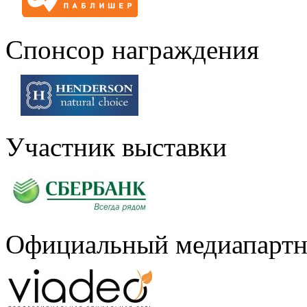
Спонсор награждения
Участник выставки
Официальный медиапартн