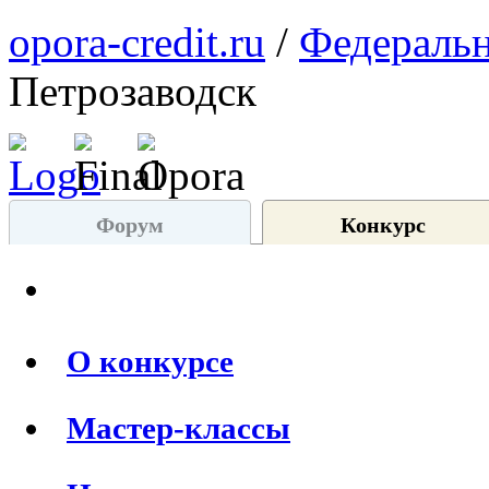
opora-credit.ru
/
Федеральн
Петрозаводск
Форум
Конкурс
О конкурсе
Мастер-классы