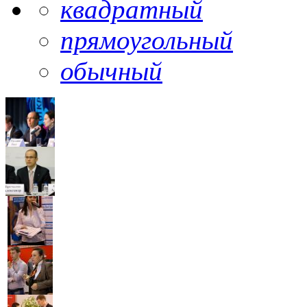
квадратный
прямоугольный
обычный