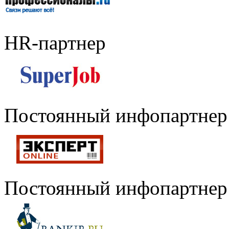
HR-партнер
Постоянный инфопартнер
Постоянный инфопартнер