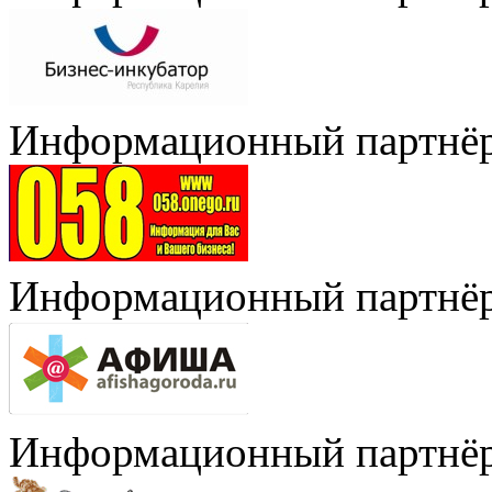
Информационный партнё
Информационный партнё
Информационный партнё