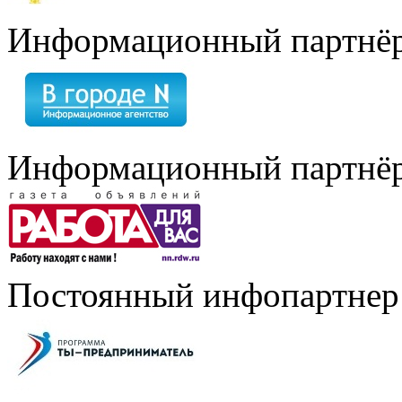
Информационный партнё
Информационный партнё
Постоянный инфопартнер