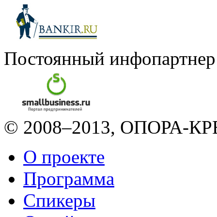
Постоянный инфопартнер
© 2008–2013, ОПОРА-КРЕ
О проекте
Программа
Спикеры