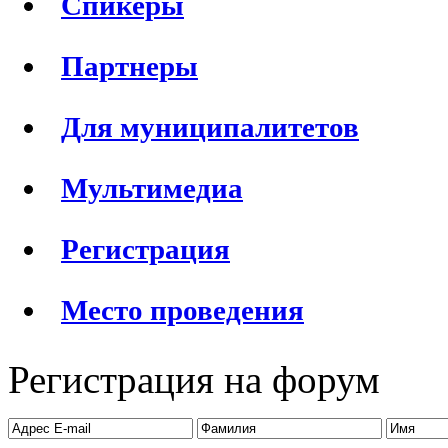
Спикеры
Партнеры
Для муниципалитетов
Мультимедиа
Регистрация
Место проведения
Регистрация на форум