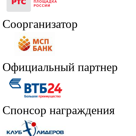
Соорганизатор
Официальный партнер
Спонсор награждения