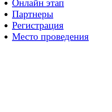
Онлайн этап
Партнеры
Регистрация
Место проведения