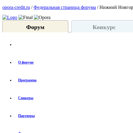
opora-credit.ru
/
Федеральная страница форума
/ Нижний Новго
Форум
Конкурс
О форуме
Программа
Спикеры
Партнеры