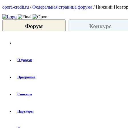
opora-credit.ru
/
Федеральная страница форума
/ Нижний Новго
Форум
Конкурс
О форуме
Программа
Спикеры
Партнеры