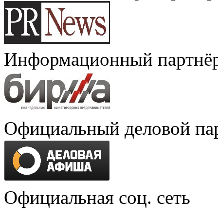
Информационный партнё
Официальный деловой па
Официальная соц. сеть