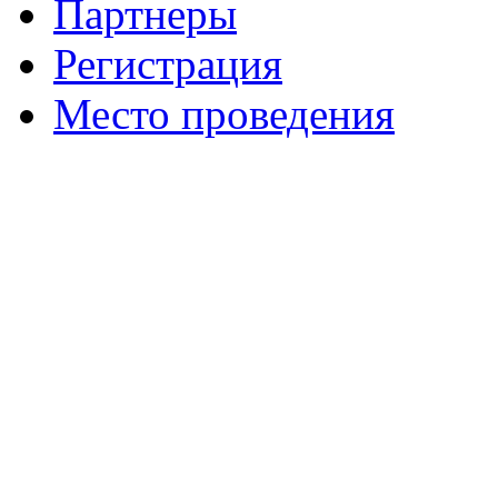
Партнеры
Регистрация
Место проведения