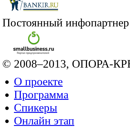
Постоянный инфопартнер
© 2008–2013, ОПОРА-КРЕ
О проекте
Программа
Спикеры
Онлайн этап