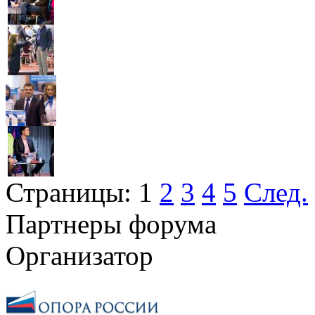
Страницы:
1
2
3
4
5
След.
Партнеры форума
Организатор