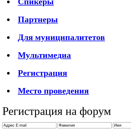
Спикеры
Партнеры
Для муниципалитетов
Мультимедиа
Регистрация
Место проведения
Регистрация на форум