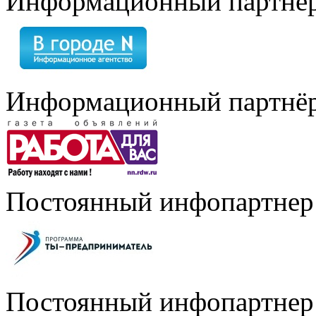
Информационный партнё
Информационный партнё
Постоянный инфопартнер
Постоянный инфопартнер