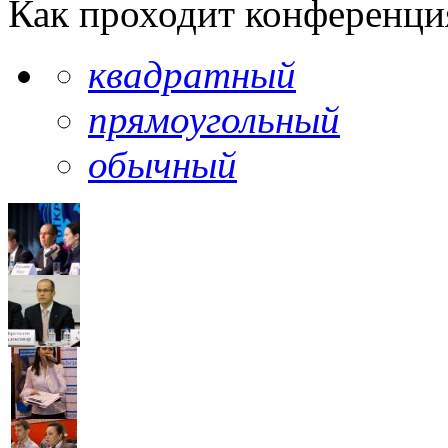
Как проходит конференци
квадратный
прямоугольный
обычный