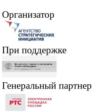
Организатор
При поддержке
Генеральный партнер