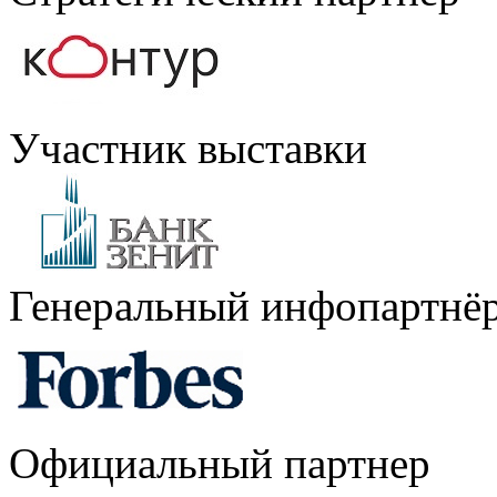
Участник выставки
Генеральный инфопартнё
Официальный партнер