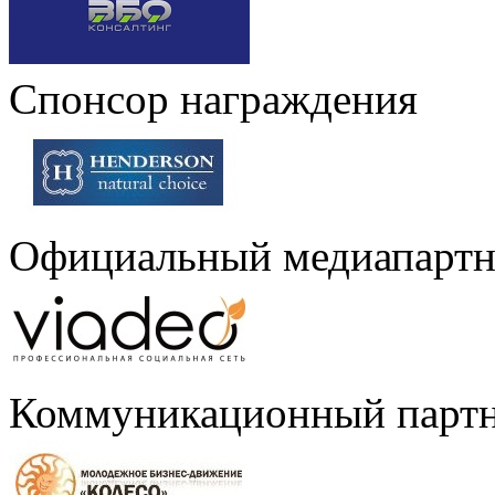
Спонсор награждения
Официальный медиапартн
Коммуникационный парт