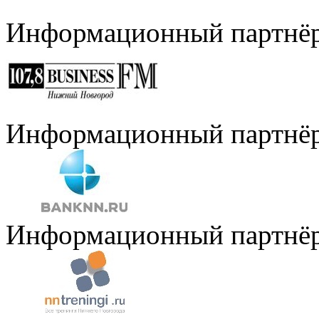
Информационный партнё
Информационный партнё
Информационный партнё