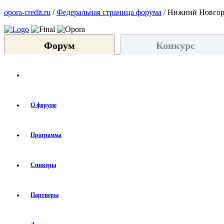
opora-credit.ru
/
Федеральная страница форума
/ Нижний Новго
Форум
Конкурс
О форуме
Программа
Спикеры
Партнеры