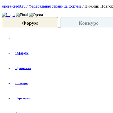
opora-credit.ru
/
Федеральная страница форума
/ Нижний Новго
Форум
Конкурс
О форуме
Программа
Спикеры
Партнеры