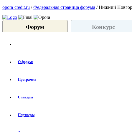
opora-credit.ru
/
Федеральная страница форума
/ Нижний Новго
Форум
Конкурс
О форуме
Программа
Спикеры
Партнеры