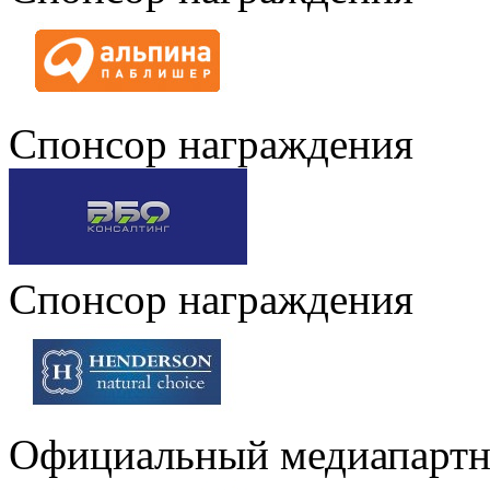
Спонсор награждения
Спонсор награждения
Официальный медиапартн