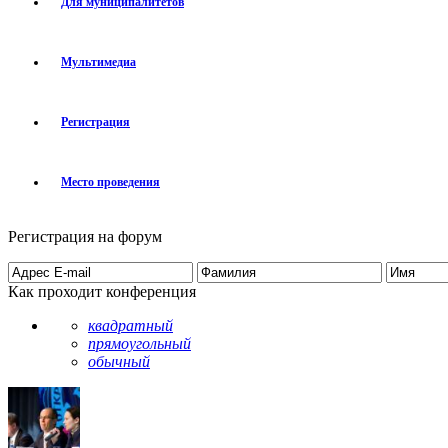
Для муниципалитетов
Мультимедиа
Регистрация
Место проведения
Регистрация на форум
Как проходит конференция
квадратный
прямоугольный
обычный