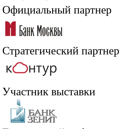
Официальный партнер
Стратегический партнер
Участник выставки