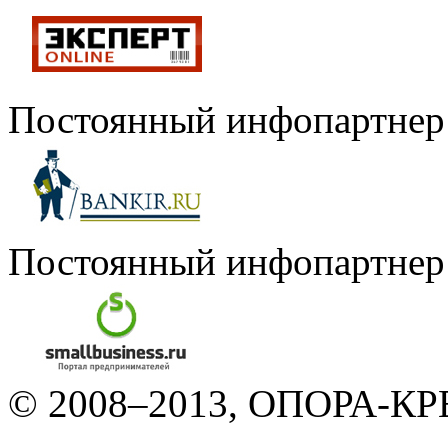
Постоянный инфопартнер
Постоянный инфопартнер
© 2008–2013, ОПОРА-КРЕ