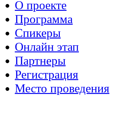
О проекте
Программа
Спикеры
Онлайн этап
Партнеры
Регистрация
Место проведения