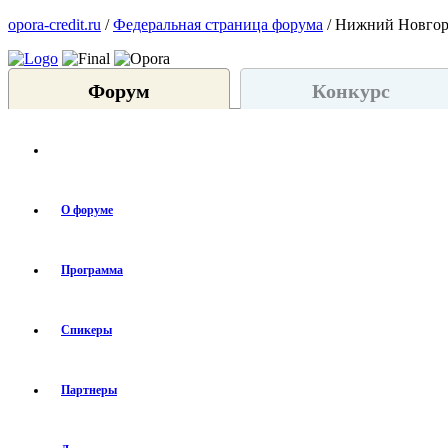
opora-credit.ru
/
Федеральная страница форума
/ Нижний Новго
Форум
Конкурс
О форуме
Программа
Спикеры
Партнеры