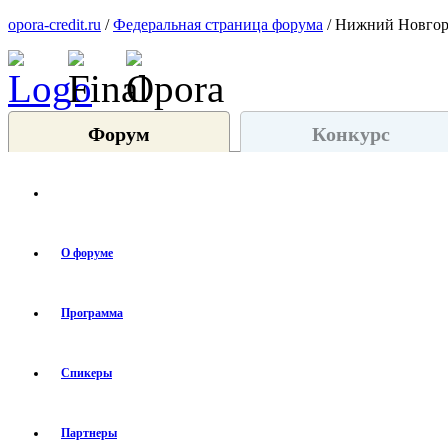
opora-credit.ru
/
Федеральная страница форума
/ Нижний Новго
Форум
Конкурс
О форуме
Программа
Спикеры
Партнеры