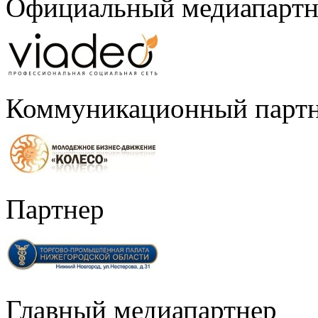
Официальный медиапартн
Коммуникационный парт
Партнер
Главный медиапартнер