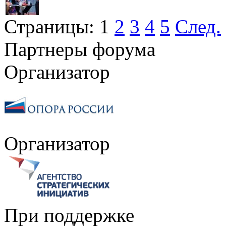
Страницы:
1
2
3
4
5
След.
Партнеры форума
Организатор
Организатор
При поддержке