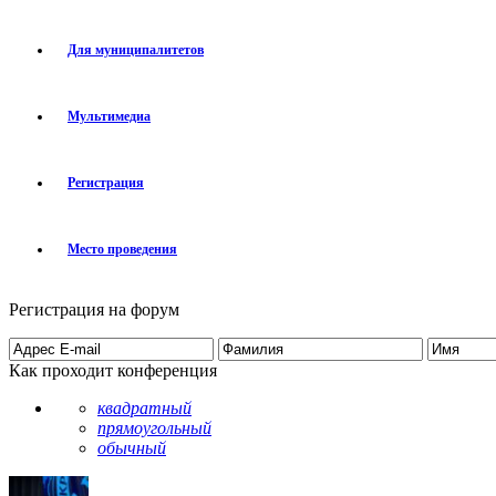
Для муниципалитетов
Мультимедиа
Регистрация
Место проведения
Регистрация на форум
Как проходит конференция
квадратный
прямоугольный
обычный