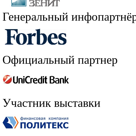
Генеральный инфопартнё
Официальный партнер
Участник выставки