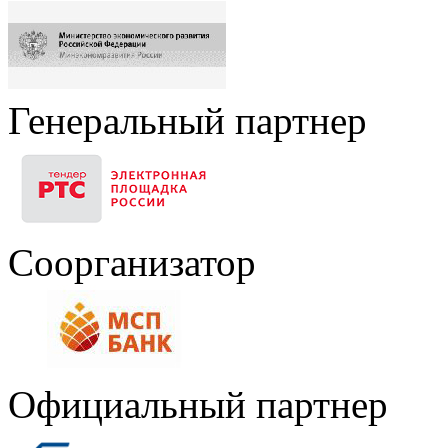
Генеральный партнер
Соорганизатор
Официальный партнер