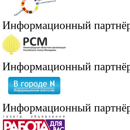
Информационный партнё
Информационный партнё
Информационный партнё