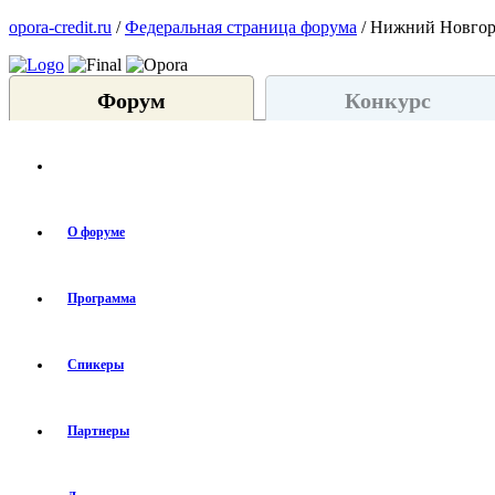
opora-credit.ru
/
Федеральная страница форума
/ Нижний Новго
Форум
Конкурс
О форуме
Программа
Спикеры
Партнеры