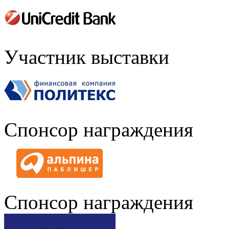
Участник выставки
Спонсор награждения
Спонсор награждения