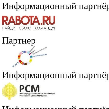
Информационный партнё
Партнер
Информационный партнё