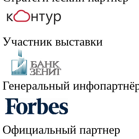
Участник выставки
Генеральный инфопартнё
Официальный партнер