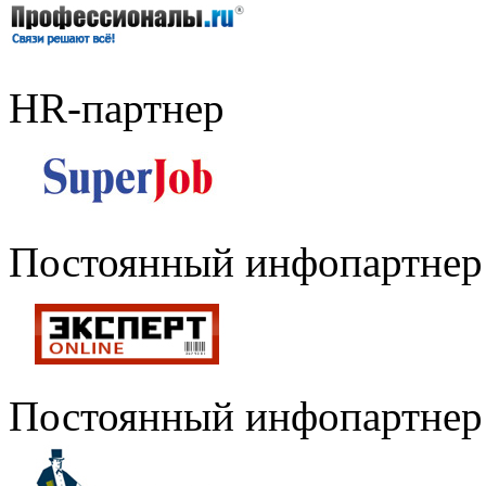
HR-партнер
Постоянный инфопартнер
Постоянный инфопартнер