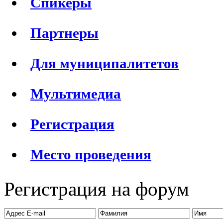
Спикеры
Партнеры
Для муниципалитетов
Мультимедиа
Регистрация
Место проведения
Регистрация на форум