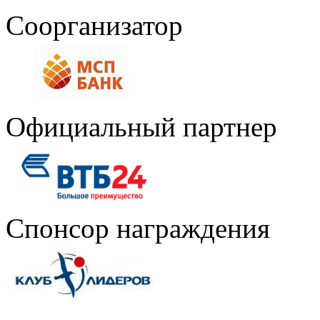
Соорганизатор
Официальный партнер
Спонсор награждения