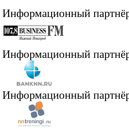
Информационный партнё
Информационный партнё
Информационный партнё