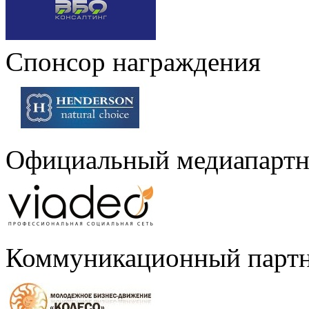
Спонсор награждения
Официальный медиапартн
Коммуникационный парт