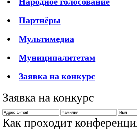
Народное голосование
Партнёры
Мультимедиа
Муниципалитетам
Заявка на конкурс
Заявка на конкурс
Как проходит конференци