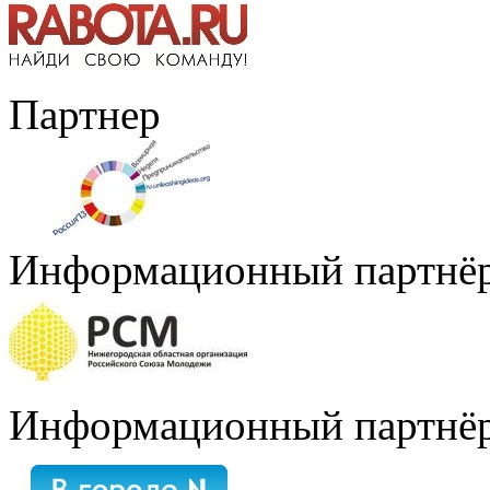
Партнер
Информационный партнё
Информационный партнё