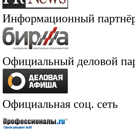
Информационный партнё
Официальный деловой па
Официальная соц. сеть