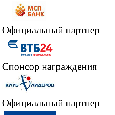
Официальный партнер
Спонсор награждения
Официальный партнер