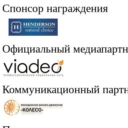
Спонсор награждения
Официальный медиапартн
Коммуникационный парт