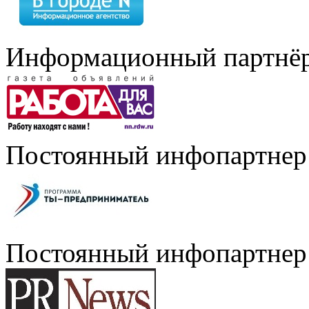
Информационный партнё
Постоянный инфопартнер
Постоянный инфопартнер