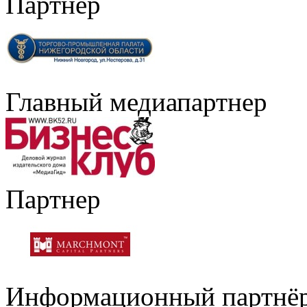
Партнер
Главный медиапартнер
Партнер
Информационный партнё