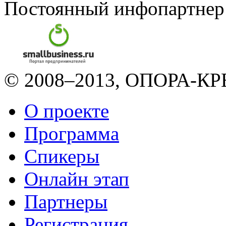
Постоянный инфопартнер
© 2008–2013, ОПОРА-КРЕ
О проекте
Программа
Спикеры
Онлайн этап
Партнеры
Регистрация