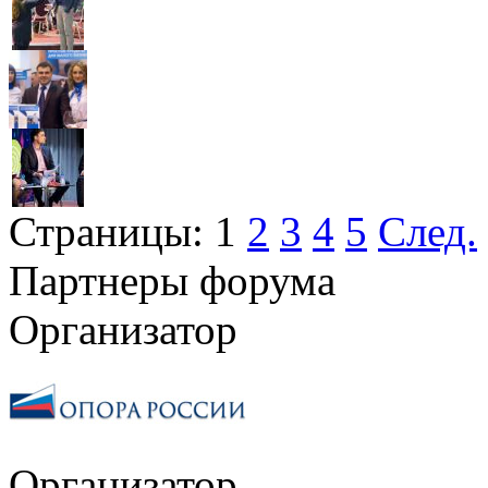
Страницы:
1
2
3
4
5
След.
Партнеры форума
Организатор
Организатор