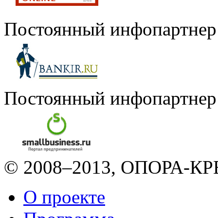
Постоянный инфопартнер
Постоянный инфопартнер
© 2008–2013, ОПОРА-КРЕ
О проекте