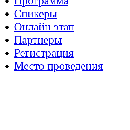
Программа
Спикеры
Онлайн этап
Партнеры
Регистрация
Место проведения