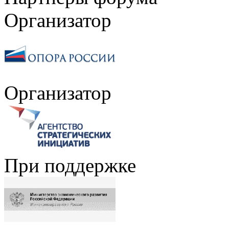
Организатор
Организатор
При поддержке