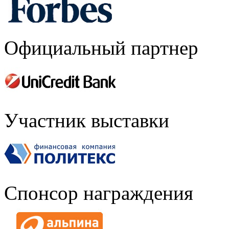
Официальный партнер
Участник выставки
Спонсор награждения