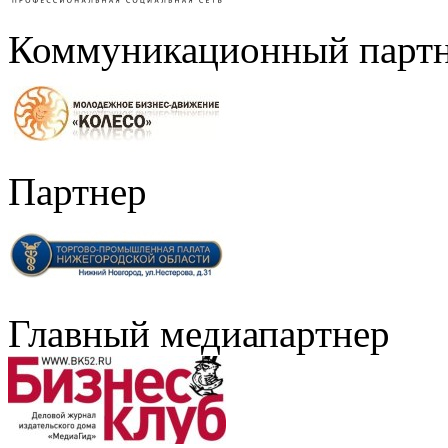
Коммуникационный парт
Партнер
Главный медиапартнер