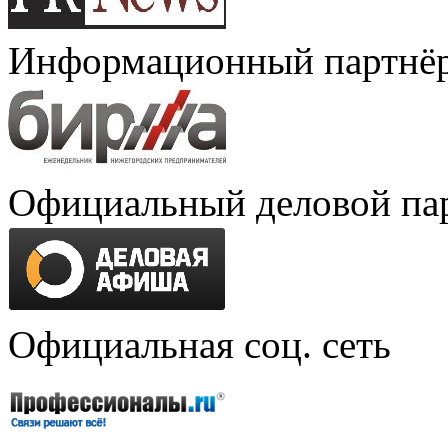
Информационный партнё
Официальный деловой па
Официальная соц. сеть