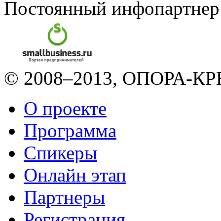
Постоянный инфопартнер
© 2008–2013, ОПОРА-КРЕ
О проекте
Программа
Спикеры
Онлайн этап
Партнеры
Регистрация