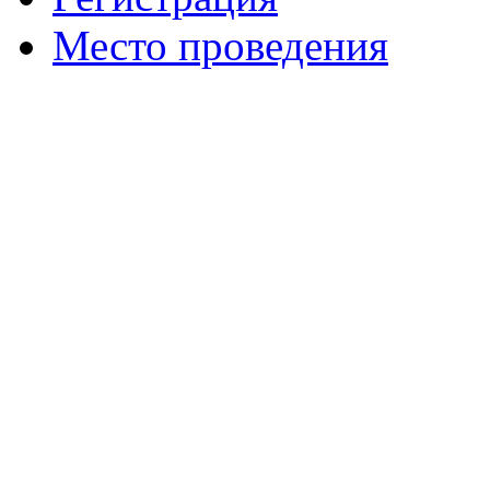
Место проведения