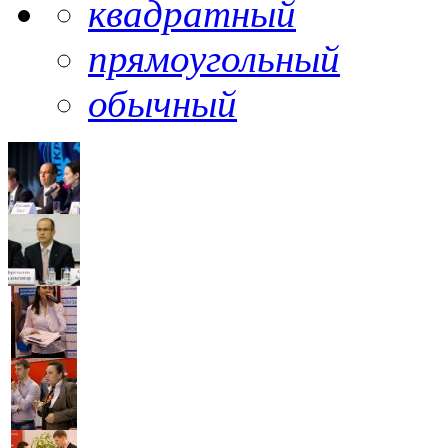
квадратный
прямоугольный
обычный