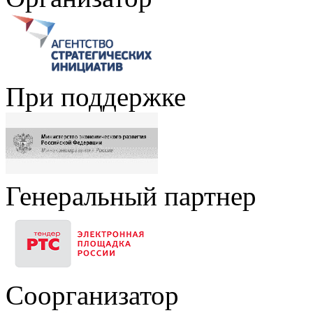
При поддержке
Генеральный партнер
Соорганизатор