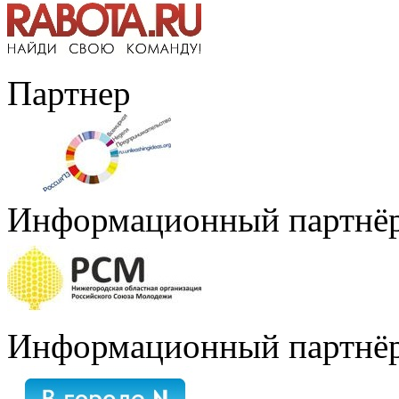
Партнер
Информационный партнё
Информационный партнё