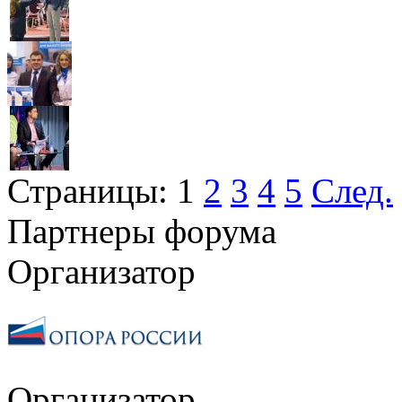
Страницы:
1
2
3
4
5
След.
Партнеры форума
Организатор
Организатор