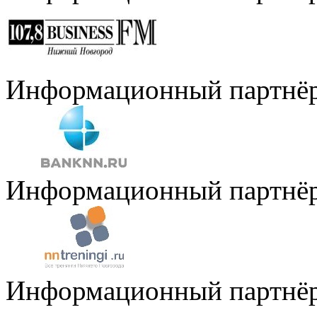
Информационный партнё
Информационный партнё
Информационный партнё