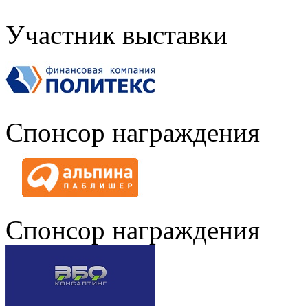
Участник выставки
Спонсор награждения
Спонсор награждения