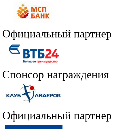
Официальный партнер
Спонсор награждения
Официальный партнер