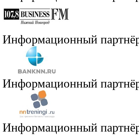
Информационный партнё
Информационный партнё
Информационный партнё