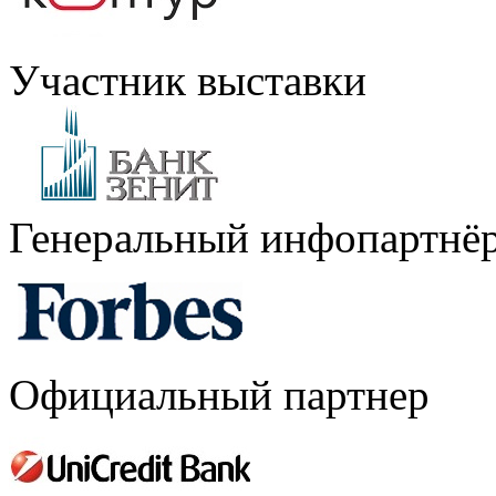
Участник выставки
Генеральный инфопартнё
Официальный партнер