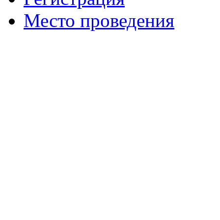
Место проведения