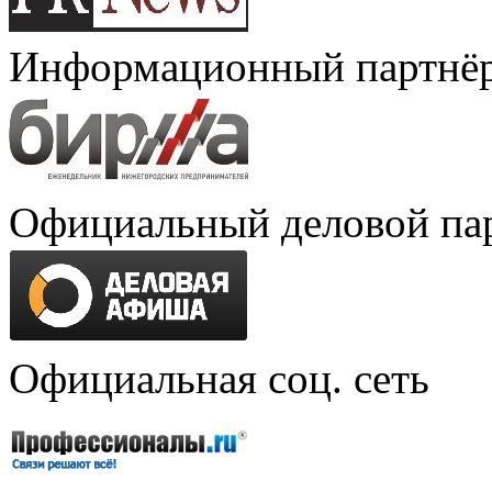
Информационный партнё
Официальный деловой па
Официальная соц. сеть