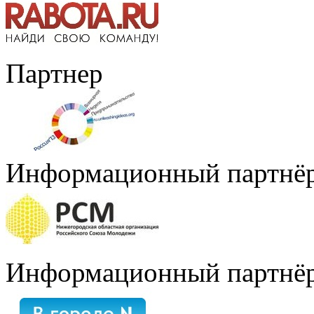
Партнер
Информационный партнё
Информационный партнё