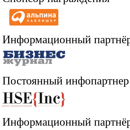
Информационный партнё
Постоянный инфопартнер
Информационный партнё