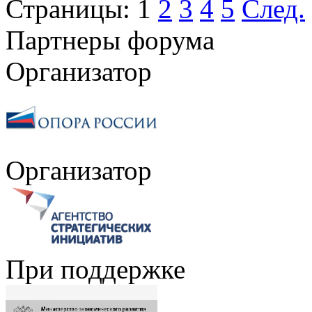
Страницы:
1
2
3
4
5
След.
Партнеры форума
Организатор
Организатор
При поддержке