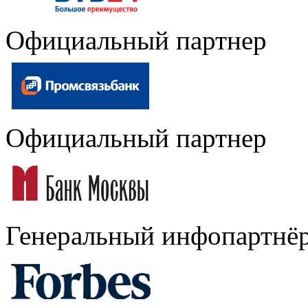
Официальный партнер
Официальный партнер
Генеральный инфопартнё