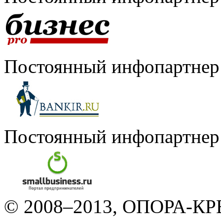
Постоянный инфопартнер
Постоянный инфопартнер
© 2008–2013, ОПОРА-КРЕ