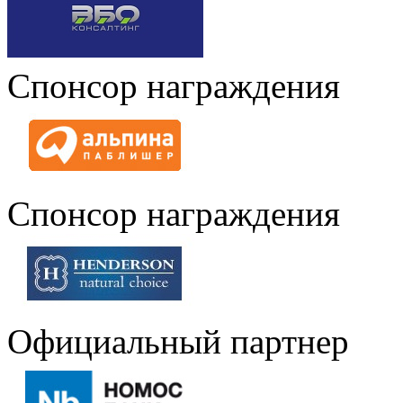
Спонсор награждения
Спонсор награждения
Официальный партнер