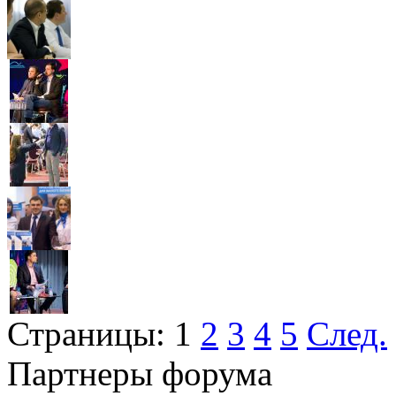
Страницы:
1
2
3
4
5
След.
Партнеры форума