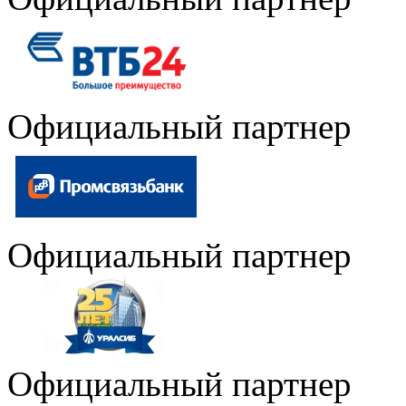
Официальный партнер
Официальный партнер
Официальный партнер