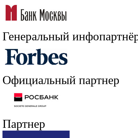
Генеральный инфопартнё
Официальный партнер
Партнер