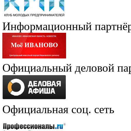
Информационный партнё
Официальный деловой па
Официальная соц. сеть