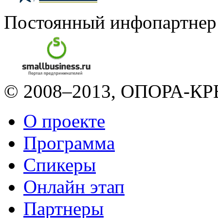
Постоянный инфопартнер
© 2008–2013, ОПОРА-КРЕ
О проекте
Программа
Спикеры
Онлайн этап
Партнеры