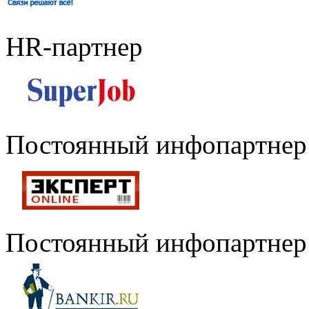
HR-партнер
Постоянный инфопартнер
Постоянный инфопартнер