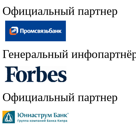
Официальный партнер
Генеральный инфопартнё
Официальный партнер