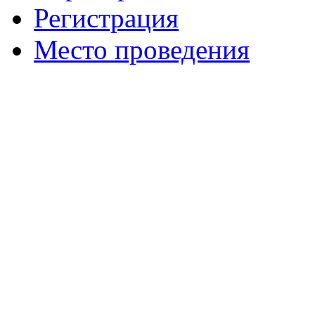
Регистрация
Место проведения