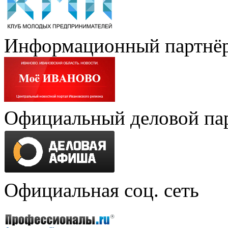
Информационный партнё
Официальный деловой па
Официальная соц. сеть