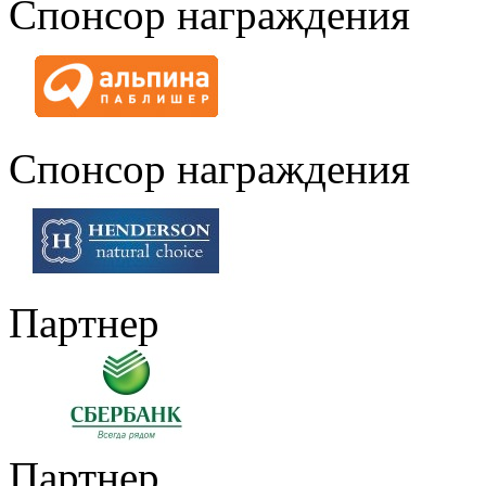
Спонсор награждения
Спонсор награждения
Партнер
Партнер