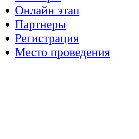
Онлайн этап
Партнеры
Регистрация
Место проведения