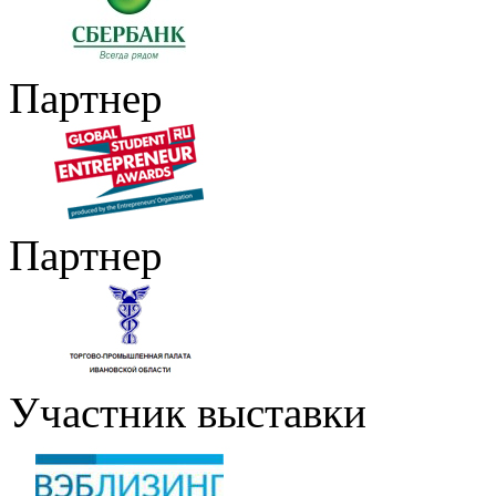
Партнер
Партнер
Участник выставки