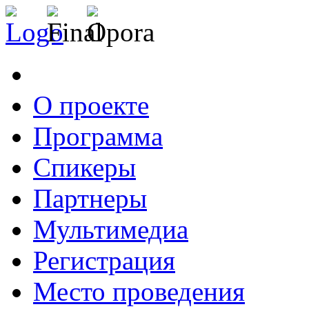
О проекте
Программа
Спикеры
Партнеры
Мультимедиа
Регистрация
Место проведения