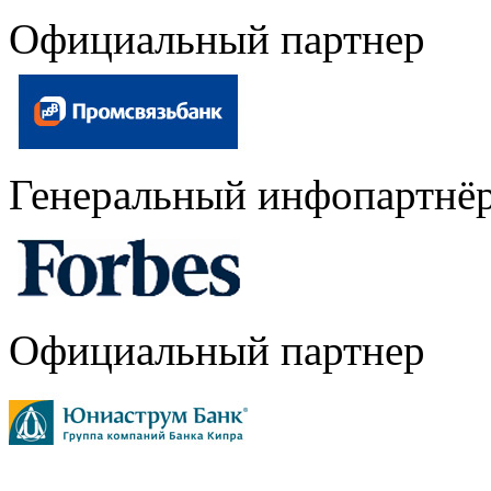
Официальный партнер
Генеральный инфопартнё
Официальный партнер