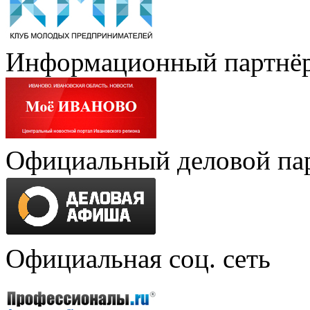
Информационный партнё
Официальный деловой па
Официальная соц. сеть