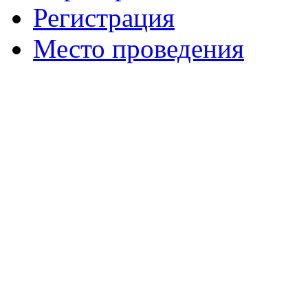
Регистрация
Место проведения