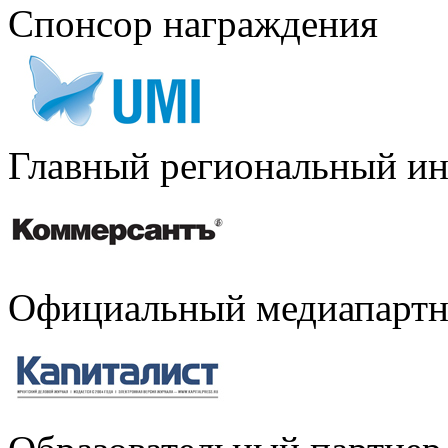
Спонсор награждения
Главный региональный и
Официальный медиапартн