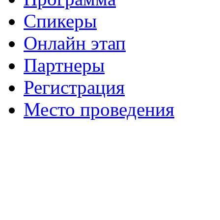
Спикеры
Онлайн этап
Партнеры
Регистрация
Место проведения