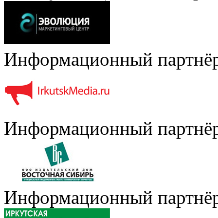
Информационный партнё
Информационный партнё
Информационный партнё