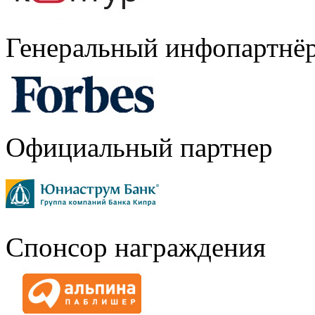
Генеральный инфопартнё
Официальный партнер
Спонсор награждения