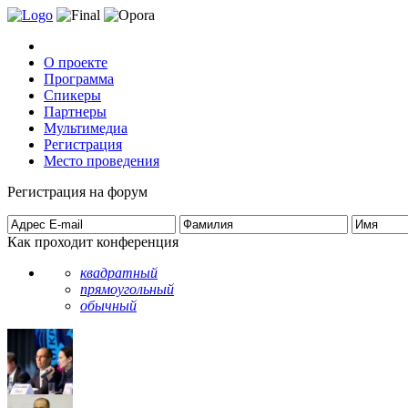
О проекте
Программа
Спикеры
Партнеры
Мультимедиа
Регистрация
Место проведения
Регистрация на форум
Как проходит конференция
квадратный
прямоугольный
обычный