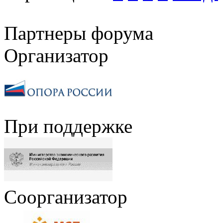
Партнеры форума
Организатор
При поддержке
Соорганизатор