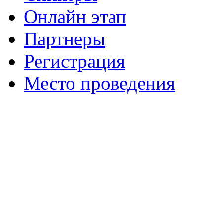
Онлайн этап
Партнеры
Регистрация
Место проведения