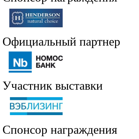
Официальный партнер
Участник выставки
Спонсор награждения