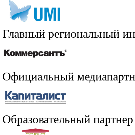
Главный региональный и
Официальный медиапартн
Образовательный партнер