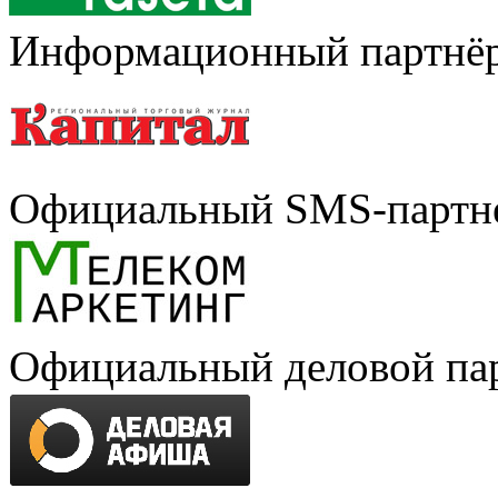
Информационный партнё
Официальный SMS-партн
Официальный деловой па