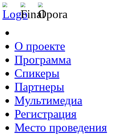
О проекте
Программа
Спикеры
Партнеры
Мультимедиа
Регистрация
Место проведения