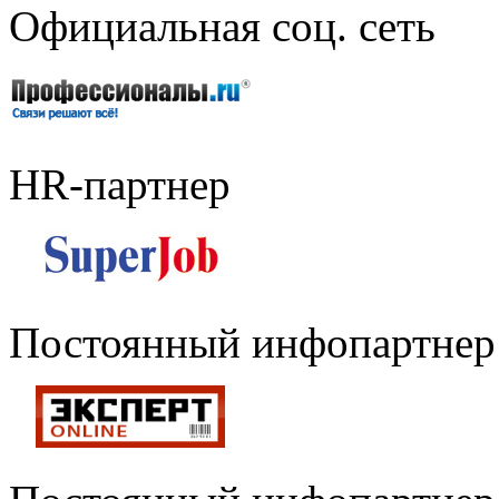
Официальная соц. сеть
HR-партнер
Постоянный инфопартнер