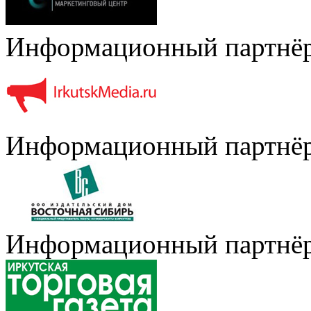
Информационный партнё
Информационный партнё
Информационный партнё