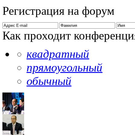
Регистрация на форум
Как проходит конференци
квадратный
прямоугольный
обычный