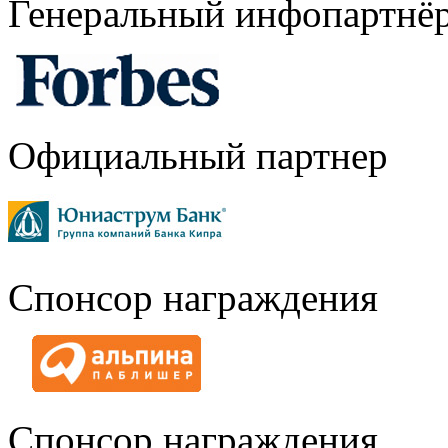
Генеральный инфопартнё
Официальный партнер
Спонсор награждения
Спонсор награждения