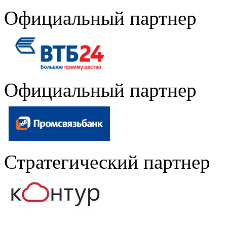
Официальный партнер
Официальный партнер
Стратегический партнер