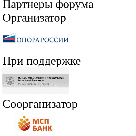
Партнеры форума
Организатор
При поддержке
Соорганизатор