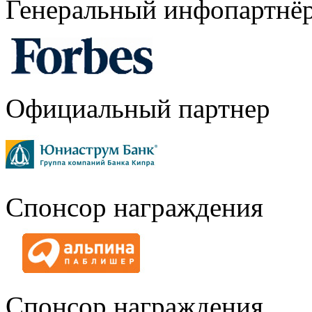
Генеральный инфопартнё
Официальный партнер
Спонсор награждения
Спонсор награждения