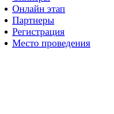
Онлайн этап
Партнеры
Регистрация
Место проведения