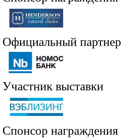
Официальный партнер
Участник выставки
Спонсор награждения