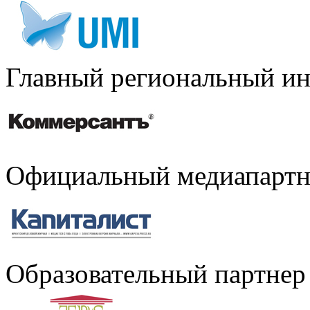
Главный региональный и
Официальный медиапартн
Образовательный партнер