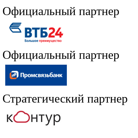
Официальный партнер
Официальный партнер
Стратегический партнер