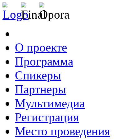
О проекте
Программа
Спикеры
Партнеры
Мультимедиа
Регистрация
Место проведения