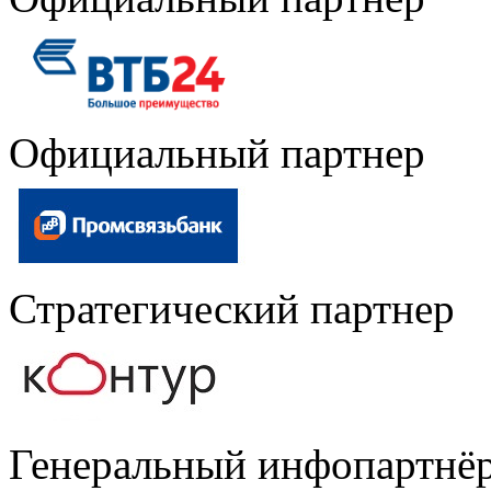
Официальный партнер
Стратегический партнер
Генеральный инфопартнё