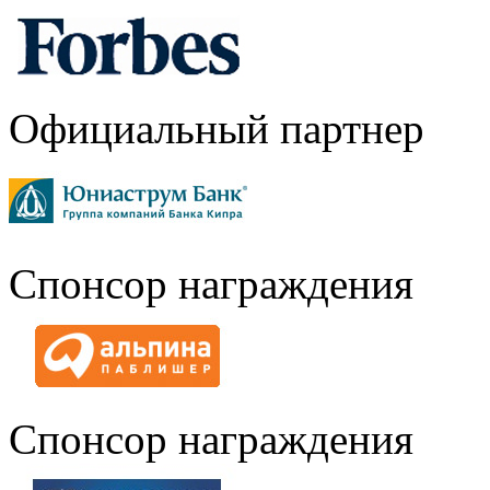
Официальный партнер
Спонсор награждения
Спонсор награждения