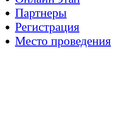
Партнеры
Регистрация
Место проведения