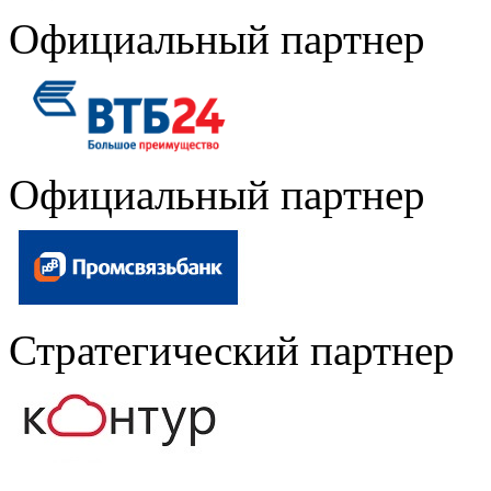
Официальный партнер
Официальный партнер
Стратегический партнер