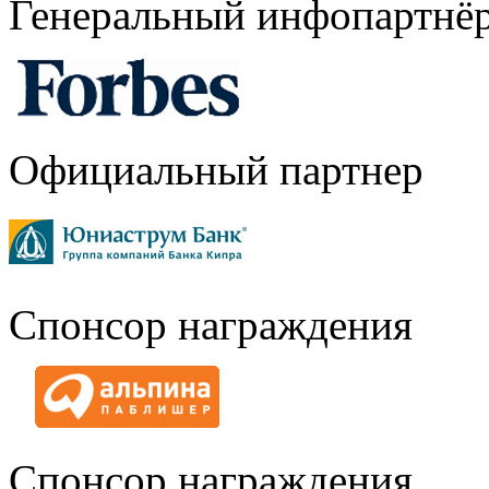
Генеральный инфопартнё
Официальный партнер
Спонсор награждения
Спонсор награждения