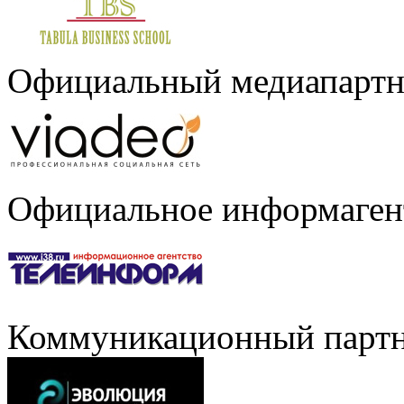
Официальный медиапартн
Официальное информаген
Коммуникационный парт