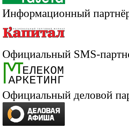
Информационный партнё
Официальный SMS-партн
Официальный деловой па