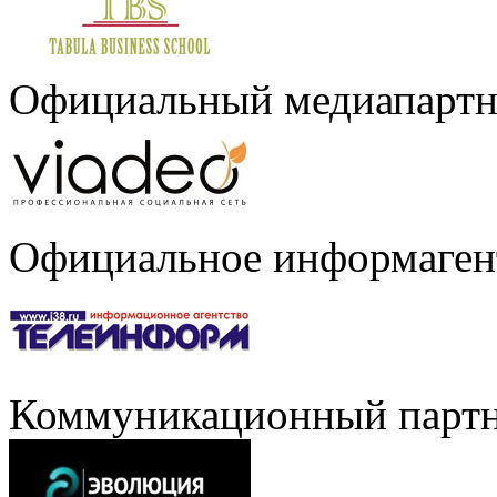
Официальный медиапартн
Официальное информаген
Коммуникационный парт