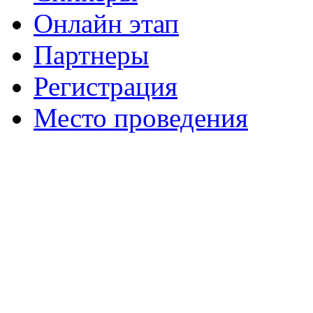
Онлайн этап
Партнеры
Регистрация
Место проведения