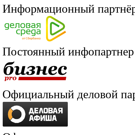
Информационный партнё
Постоянный инфопартнер
Официальный деловой па