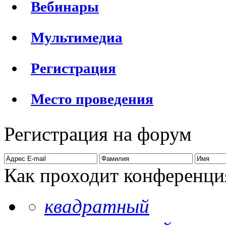
Вебинары
Мультимедиа
Регистрация
Место проведения
Регистрация на форум
Как проходит конференци
квадратный