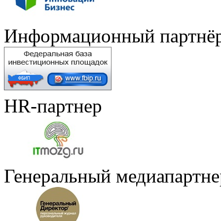
Информационный партнё
HR-партнер
Генеральный медиапартне