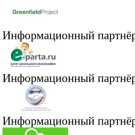
Информационный партнё
Информационный партнё
Информационный партнё