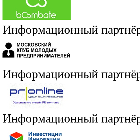
Информационный партнё
Информационный партнё
Информационный партнё