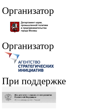
Организатор
Организатор
При поддержке